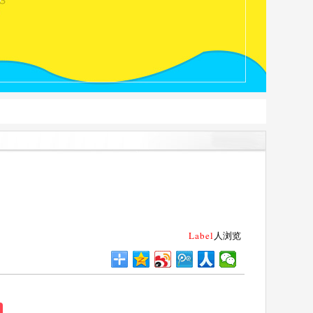
Label
人浏览