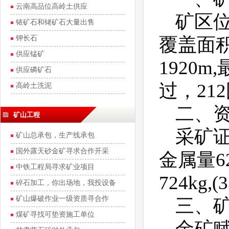
云南高品位高岭土供应
矿区
铱矿石和铑矿石大量出售
钾长石
覆盖面
供应锰矿
1920
供应磷矿石
过，2
高岭土洗泥
二、
矿山工程
采矿证
矿山总承包，生产线承包
国外露天砂金矿寻求合作开采
金属量62
中铁工程局寻求矿业项目
724kg,
碎石加工，你出场地，我投设备
矿山爆破作业一级资质寻合作
三、
煤矿寻找可垫资施工单位
金矿