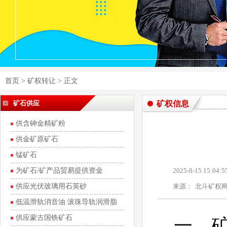
首页
>
矿权转让
> 正文
矿石供应
矿权信息
供含砷金精矿粉
供金矿原矿石
锰矿石
为矿石/矿产品贸易提供资金
2025-8-15 15:04:5
供应光伏玻璃用石英砂
来源：
北斗矿权
低温滑轨消音油 滚珠导轨润滑脂
供应蒙古国铁矿石
一、