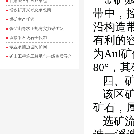
甘肃萤石矿对外承包
带中，
锰铁矿开采寻总承包商
煤矿生产托管
沿构造
铁矿山寻求正规有实力采矿队
有利的
承接采石场石子代加工
专业承接边坡防护网
为Aul
矿山工程施工总承包一级资质寻合
80°，
作
四、
该区
矿石，
选矿