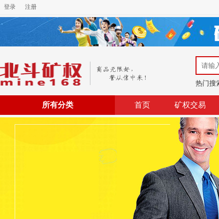
登录
注册
热门搜
所有分类
首页
矿权交易