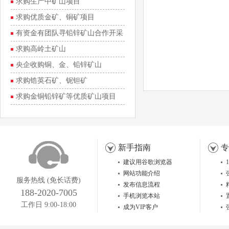
目
求购生产中矿山项目
求购优质金矿、铜矿项目
有资金有团队寻铅锌矿山合作开采
求购高岭土矿山
央企收购铜、金、铅锌矿山
求购锆英石矿、铌钽矿
求购金铜铅锌矿等优质矿山项目
新手指南
专
建议用谷歌浏览器
网站功能介绍
服务热线 (免长话费)
发布信息流程
188-2020-7005
手机浏览本站
工作日 9:00-18:00
成为VIP客户