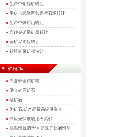
矿20%的股权
生产中铅锌矿转让
重庆市武隆区彭家湾石场转让
生产中煤矿山转让
含砷金矿采矿权转让
金矿采矿权转让
铅锌矿采矿权转让
矿石供应
供含砷金精矿粉
供金矿原矿石
锰矿石
为矿石/矿产品贸易提供资金
供应光伏玻璃用石英砂
低温滑轨消音油 滚珠导轨润滑脂