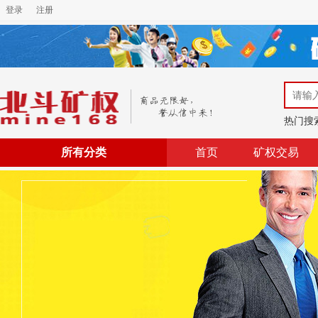
登录
注册
热门搜
所有分类
首页
矿权交易