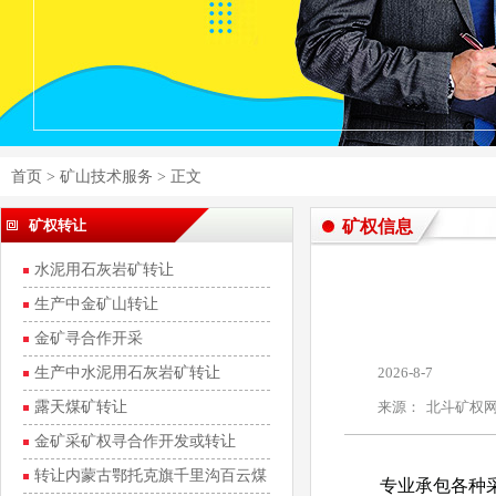
首页
>
矿山技术服务
> 正文
矿权转让
矿权信息
水泥用石灰岩矿转让
生产中金矿山转让
金矿寻合作开采
生产中水泥用石灰岩矿转让
2026-8-7
露天煤矿转让
来源：
北斗矿权
金矿采矿权寻合作开发或转让
转让内蒙古鄂托克旗千里沟百云煤
专业承包各种