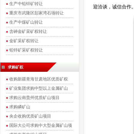
矿20%的股权
生产中铅锌矿转让
迎洽谈，诚信合作
重庆市武隆区彭家湾石场转让
生产中煤矿山转让
含砷金矿采矿权转让
金矿采矿权转让
铅锌矿采矿权转让
求购矿权
收购新疆青海甘肃地区优质矿权
矿业集团求购中型以上金属矿山
求购云南贵州优质矿山项目
求购磷矿山
央企收购优质矿山项目
国际大公司求购中大型金属矿山项