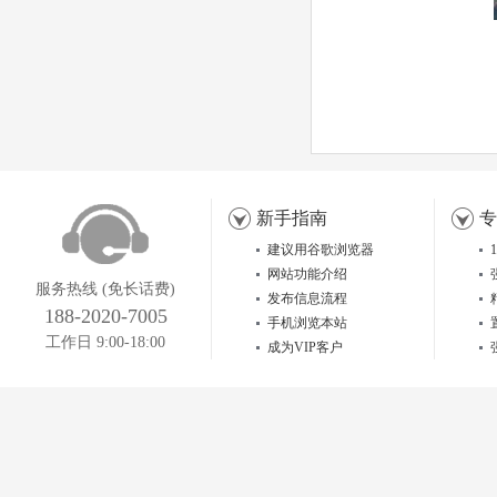
新手指南
专
建议用谷歌浏览器
网站功能介绍
服务热线 (免长话费)
发布信息流程
188-2020-7005
手机浏览本站
工作日 9:00-18:00
成为VIP客户