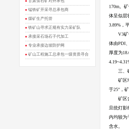
甘肃萤石矿对外承包
170m。
锰铁矿开采寻总承包商
体呈似层状
煤矿生产托管
3.89%，
铁矿山寻求正规有实力采矿队
V3
承接采石场石子代加工
体由PDI
专业承接边坡防护网
厚度为18
矿山工程施工总承包一级资质寻合
4.19~4.
作
三、
矿区
于25°，
矿区
旦统灯影
内均较为
含水。