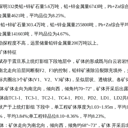
明332类铅+锌矿石量5.6万吨，铅+锌金属量6743吨，Pb+Zn综
锌金属量4621吨，平均品位为8.25%。
类铅+锌矿石量303.4万吨，铅+锌金属量255800吨，Pb+Zn综合平
锌金属量141603吨，平均品位为4.67%。
勘探程度不高，远景储量铅锌金属量200万吨以上。
矿体特征
赋存于震旦系上统灯影组下段地层中，矿体的形成既与白云岩岩
南北走向沿层间断裂F2、F3的控制，铅锌矿液除沿裂隙充填外
标共圈出3个矿体(V1、V2、V3矿体)，呈似层状、透镜状。各矿
矿体:矿体走向为南北向，倾向西，倾角约70~72°，矿体开采后出露
矿体由TC1-1、TC3-1、TC2-1、TC4-1、PD1、PD2、LD1、
产于上统灯影组 下段中，单工程矿体厚度为1.03~1.95m，平均
.87%，平均3.84%;单工程锌品位8.10~8.36%，平均8.23%。
矿体：矿休走向为南北向，倾向西，倾角约68°~73°，矿体 开采后