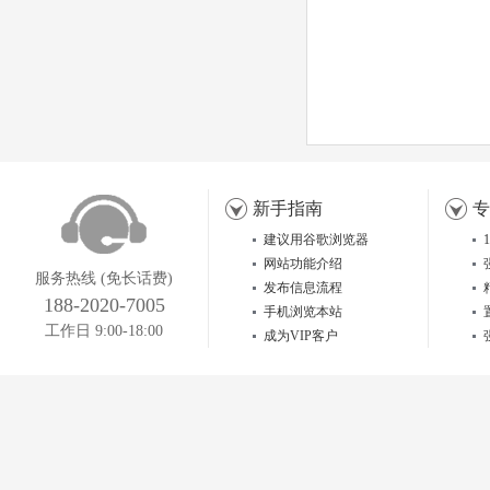
新手指南
专
建议用谷歌浏览器
网站功能介绍
服务热线 (免长话费)
发布信息流程
188-2020-7005
手机浏览本站
工作日 9:00-18:00
成为VIP客户