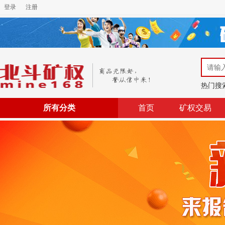
登录
注册
热门搜
所有分类
首页
矿权交易